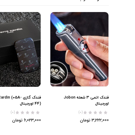
فندک اتمی 3 شعله Jobon
فندک گازی din (05A
اورجینال
44) اورجینال
(0)
(0)
3,222,000
تومان
6,023,000
تومان