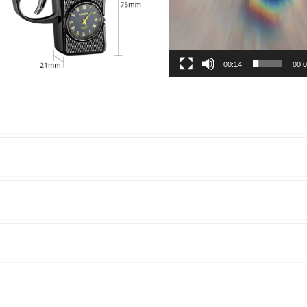
00:14
00: