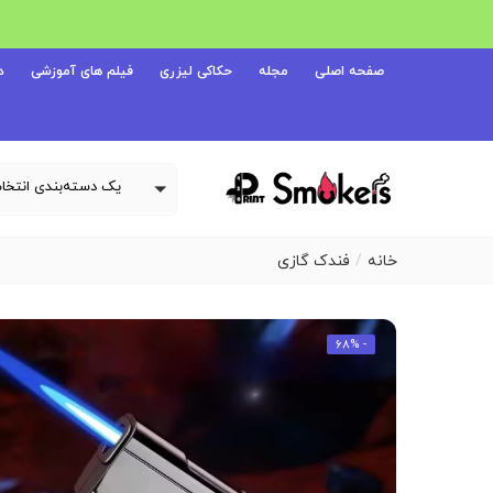
صفحه اصلی
مجله
حکاکی لیزری
فیلم های آموزشی
د
خانه
فندک گازی
- 68%