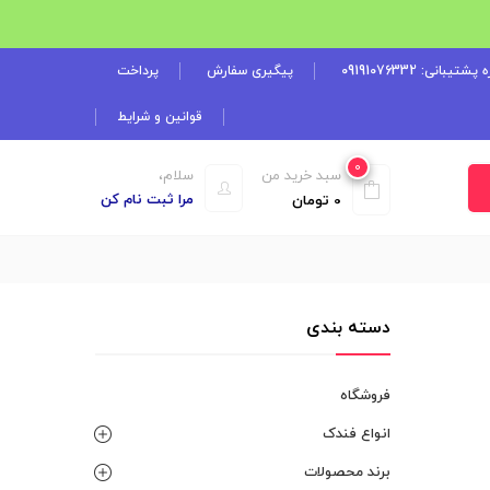
شتیبانی: 09191076332
پیگیری سفارش
پرداخت
قوانین و شرایط
0
سبد خرید من
سلام،
مرا ثبت نام کن
0
تومان
دسته بندی
فروشگاه
انواع فندک
برند محصولات