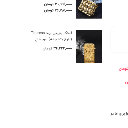
30,661,000
تومان
–
26,781,000
تومان
فندک بنزینی برند Thorens
(طرح بته جغه) اورجینال
34,222,000
تومان
 برای ما در