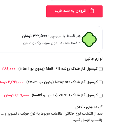
افزودن به سبد خرید
هر قسط با ترب‌پی:
322,500
تومان
۴ قسط ماهانه. بدون سود، چک و ضامن.
لوازم جانبی
کپسول گاز فندک رونده Multi Fill (بدون بو 125ml)
386,000 تومان
کپسول گاز فندک Newport (بدون بو 250ml)
2,499,000 تومان
کپسول گاز فندک ZIPPO (بدون بو 100ml)
1,299,000 تومان
گزینه های حکاکی
بعد از انتخاب نوع حکاکی اطلاعات مربوط به نوع فونت ، تصویر و ... را
واتساپ
ارسال کنید