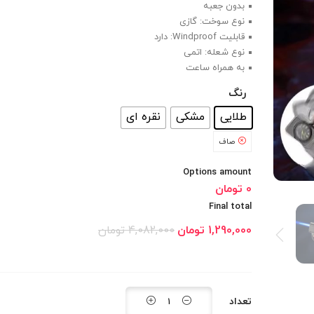
بدون جعبه
نوع سوخت: گازی
قابلیت Windproof: دارد
نوع شعله: اتمی
به همراه ساعت
رنگ
: طلایی
طلایی
مشکی
نقره ای
صاف
Options amount
0 تومان
Final total
1,290,000
تومان
4,082,000
تومان
تعداد