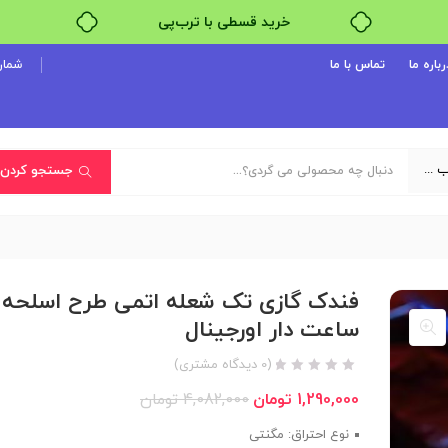
خرید قسطی با ترب‌پی
رباره ما
تماس با ما
شماره پ
یک دسته‌بندی انتخاب کنید
جستجو کردن
فندک گازی تک شعله اتمی طرح اسلحه
ساعت دار اورجینال
(
0
دیدگاه مشتری)
1,290,000
تومان
4,082,000
تومان
نوع احتراق: مگنتی