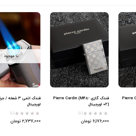
نا موجود
Pierre Car-
فندک گازی Pierre Cardin (M48-
فندک اتمی 3 شعله 
02) اورجینال
اورجینال
(0)
(0)
6,176,000
تومان
2,737,000
تومان