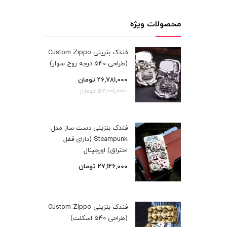
محصولات ویژه
فندک بنزینی Custom Zippo
(طراحی 540 درجه روح سوار)
26,781,000
تومان
52,001,000
تومان
فندک بنزینی دست ساز مدل
Steampunk (دارای قفل
احتراق) اورجینال
27,126,000
تومان
فندک بنزینی Custom Zippo
(طراحی 540 اسکلت)