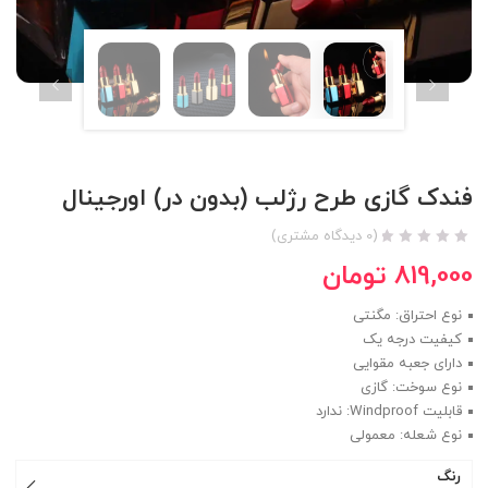
فندک گازی طرح رژلب (بدون در) اورجینال
(
0
دیدگاه مشتری)
819,000
تومان
نوع احتراق: مگنتی
کیفیت درجه یک
دارای جعبه مقوایی
نوع سوخت: گازی
قابلیت Windproof: ندارد
نوع شعله: معمولی
رنگ