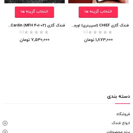
انتخاب گزینه ها
انتخاب گزینه ها
فندک گازی CHIEF (اسپینری) اورجینال
فندک گازی Pierre Cardin (MFH 401-02) اورجینال
(0)
(0)
1,873,000
تومان
7,530,000
تومان
دسته بندی
فروشگاه
انواع فندک
برند محصولات