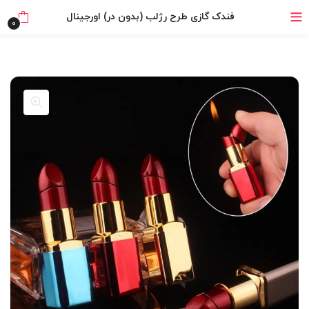
۴ قسط، بدون کارمزد
فندک گازی طرح رژلب (بدون در) اورجینال
0
بدون ضامن، بدون سود
خرید قسطی با ترب‌پی