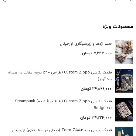
محصولات ویژه
ست اژدها و زیرسیگاری اورجینال
5,243,000
تومان
فندک بنزینی Custom Zippo (طراحی 540 درجه عقاب به همراه
بند آویز)
24,866,000
تومان
فندک بنزینی Custom Zippo (طرح چرخ دنده) Steampunk
Bridge 201
34,224,000
تومان
فندک بنزینی برند Zorro Z552 (صدای در سه بعدی) اورجینال