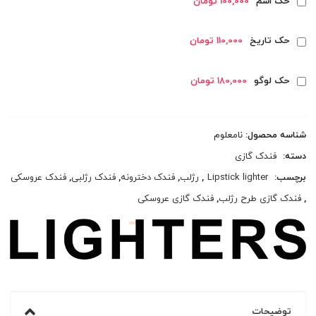
حک اسم
100,000 تومان
حک تاریخ
110,000 تومان
حک لوگو
180,000 تومان
شناسه محصول:
نامعلوم
دسته:
فندک گازی
برچسب:
Lipstick lighter
,
رژلب
,
فندک دخترونه
,
فندک رژلبی
,
فندک عروسکی
,
فندک گازی طرح رژلب
,
فندک گازی عروسکی
توضیحات