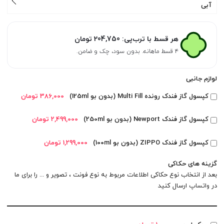
آبی
هر قسط با ترب‌پی:
204,750
تومان
۴ قسط ماهانه. بدون سود، چک و ضامن.
لوازم جانبی
کپسول گاز فندک رونده Multi Fill (بدون بو 125ml)
386,000 تومان
کپسول گاز فندک Newport (بدون بو 250ml)
2,499,000 تومان
کپسول گاز فندک ZIPPO (بدون بو 100ml)
1,299,000 تومان
گزینه های حکاکی
بعد از انتخاب نوع حکاکی اطلاعات مربوط به نوع فونت ، تصویر و ... را برای ما
در
واتساپ
ارسال کنید