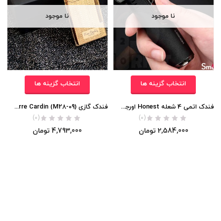
نا موجود
نا موجود
انتخاب گزینه ها
انتخاب گزینه ها
فندک اتمی 4 شعله Honest اورجینال
فندک گازی Pierre Cardin (M28-09) (بغل زن) اورجینال
(0)
(0)
2,584,000
تومان
4,793,000
تومان