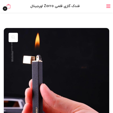
۴ قسط، بدون کارمزد
فندک گازی قلمی Zorro اورجینال
0
بدون ضامن، بدون سود
خرید قسطی با ترب‌پی