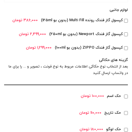
لوازم جانبی
کپسول گاز فندک رونده Multi Fill (بدون بو 125ml)
386,000 تومان
کپسول گاز فندک Newport (بدون بو 250ml)
2,499,000 تومان
کپسول گاز فندک ZIPPO (بدون بو 100ml)
1,299,000 تومان
گزینه های حکاکی
بعد از انتخاب نوع حکاکی اطلاعات مربوط به نوع فونت ، تصویر و ... را برای ما
در
واتساپ
ارسال کنید
حک اسم
100,000 تومان
حک تاریخ
110,000 تومان
حک لوگو
180,000 تومان