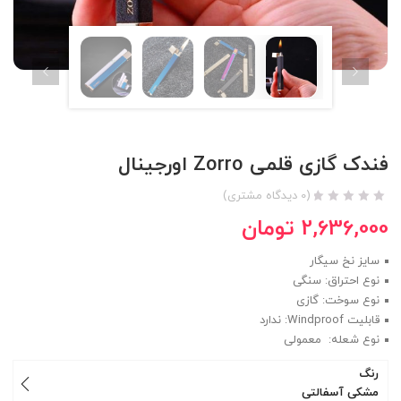
فندک گازی قلمی Zorro اورجینال
(
0
دیدگاه مشتری)
2,636,000
تومان
سایز نخ سیگار
نوع احتراق: سنگی
نوع سوخت: گازی
قابلیت Windproof: ندارد
نوع شعله: معمولی
رنگ
مشکی آسفالتی