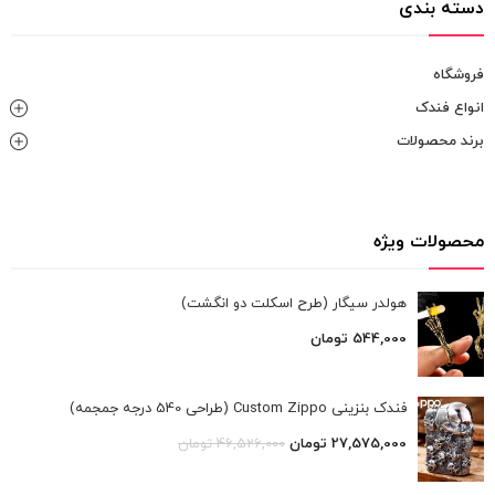
دسته بندی
فروشگاه
انواع فندک
برند محصولات
محصولات ویژه
هولدر سیگار (طرح اسکلت دو انگشت)
544,000
تومان
فندک بنزینی Custom Zippo (طراحی 540 درجه جمجمه)
27,575,000
تومان
46,526,000
تومان