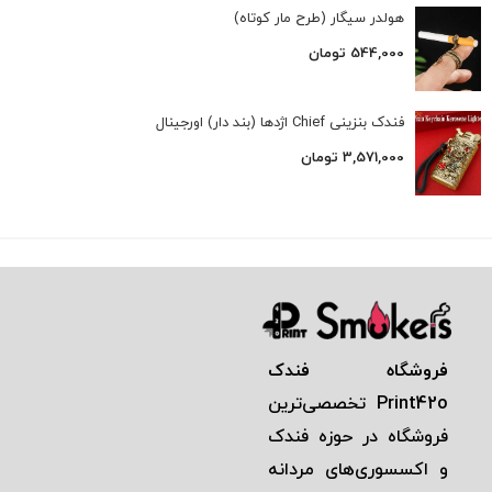
هولدر سیگار (طرح مار کوتاه)
544,000
تومان
فندک بنزینی Chief اژدها (بند دار) اورجینال
3,571,000
تومان
فروشگاه فندک
Print42o
تخصصی‌ترين
فروشگاه در حوزه فندک
و اكسسوری‌های مردانه