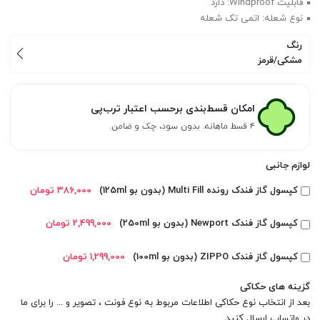
قابلیت Windproof: دارد
نوع شعله: اتمی تک شعله
رنگ
مشکی/قرمز
امکان قسط‌بندی برحسب اعتبار ترب‌پی
۴ قسط ماهانه. بدون سود، چک و ضامن.
لوازم جانبی
کپسول گاز فندک رونده Multi Fill (بدون بو 125ml)
386,000 تومان
کپسول گاز فندک Newport (بدون بو 250ml)
2,499,000 تومان
کپسول گاز فندک ZIPPO (بدون بو 100ml)
1,299,000 تومان
گزینه های حکاکی
بعد از انتخاب نوع حکاکی اطلاعات مربوط به نوع فونت ، تصویر و ... را برای ما
در
واتساپ
ارسال کنید