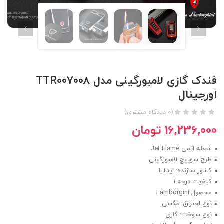
فندک گازی لامبورگینی مدل TTR007008
اورجینال
(
0
دیدگاه مشتری)
16,236,000
تومان
شعله اتمی Jet Flame
طرح سوییچ لامبورگینی
کشور سازنده: ایتالیا
کیفیت درجه 1
محصول Lamborgini
نوع احتراق: مگنتی
نوع سوخت: گازی