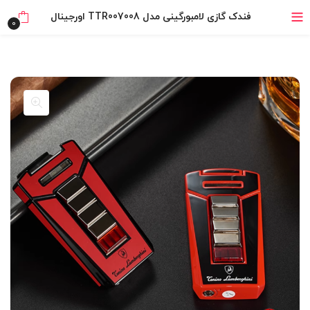
خرید قسطی با ترب‌پی
فندک گازی لامبورگینی مدل TTR007008 اورجینال
0