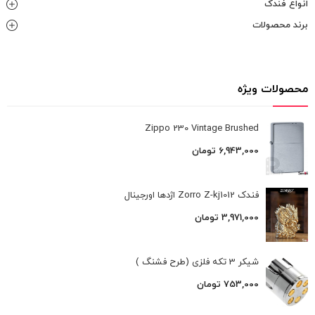
انواع فندک
برند محصولات
محصولات ویژه
Zippo 230 Vintage Brushed
6,943,000
تومان
فندک Zorro Z-kj1012 اژدها اورجینال
3,971,000
تومان
شیکر 3 تکه فلزی (طرح فشنگ )
753,000
تومان