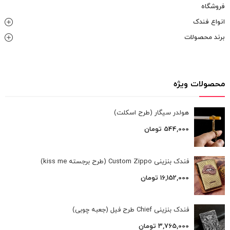
فروشگاه
انواع فندک
برند محصولات
محصولات ویژه
هولدر سیگار (طرح اسکلت)
544,000
تومان
فندک بنزینی Custom Zippo (طرح برجسته kiss me)
16,152,000
تومان
فندک بنزینی Chief طرح فیل (جعبه چوبی)
3,765,000
تومان