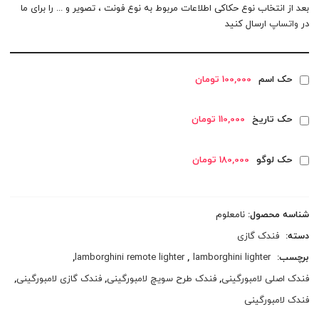
بعد از انتخاب نوع حکاکی اطلاعات مربوط به نوع فونت ، تصویر و ... را برای ما
در
واتساپ
ارسال کنید
حک اسم
100,000 تومان
حک تاریخ
110,000 تومان
حک لوگو
180,000 تومان
شناسه محصول:
نامعلوم
دسته:
فندک گازی
برچسب:
lamborghini lighter
,
lamborghini remote lighter
,
فندک اصلی لامبورگینی
,
فندک طرح سویچ لامبورگینی
,
فندک گازی لامبورگینی
,
فندک لامبورگینی