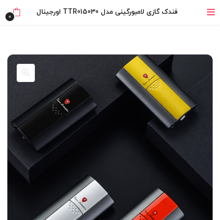
خرید قسطی با ترب‌پی
فندک گازی لامبورگینی مدل TTR015030 اورجینال
0