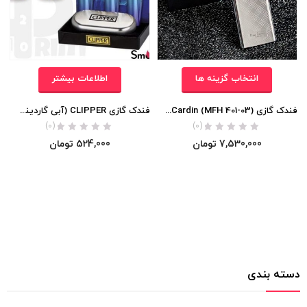
انتخاب گزینه ها
اطلاعات بیشتر
فندک گازی Pierre Cardin (MFH 401-03) اورجینال
فندک گازی CLIPPER (آبی گاردینت) اورجینال
(0)
(0)
7,530,000
تومان
524,000
تومان
دسته بندی