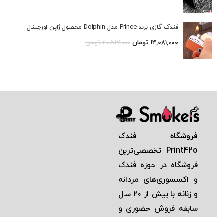
فندک گازی برند Prince مدل Dolphin محصول ژاپن اورجینال
13,081,000
تومان
20,517,000
تومان
فروشگاه فندک
Print42o
تخصصی‌ترين
فروشگاه در حوزه فندک
و اكسسوری‌های مردانه
و زنانه با بيش از ٢٠ سال
سابقه فروش حضوری و