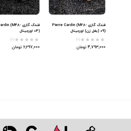
فندک گازی Pierre Cardin (M28-
فندک گازی din (M48
09) (بغل زن) اورجینال
04) اورجینال
(0)
(0)
4,793,000
تومان
6,297,000
تومان