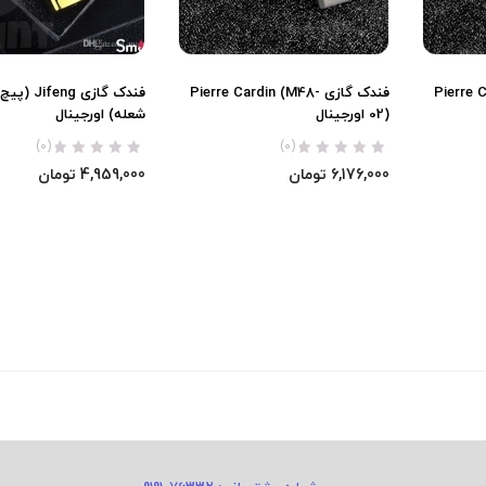
Pierre Car-
فندک گازی Pierre Cardin (M48-
فندک گازی ng
02) اورجینال
شعله) اورجینال
(0)
(0)
6,176,000
تومان
4,959,000
تومان