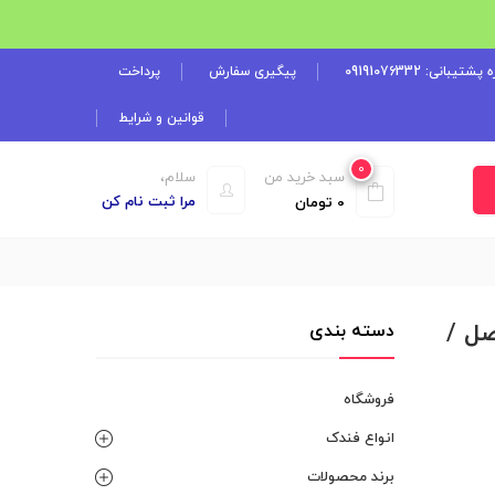
شتیبانی: 09191076332
پیگیری سفارش
پرداخت
قوانین و شرایط
0
سبد خرید من
سلام،
مرا ثبت نام کن
0
تومان
شعله متصل /
دسته بندی
فروشگاه
انواع فندک
برند محصولات