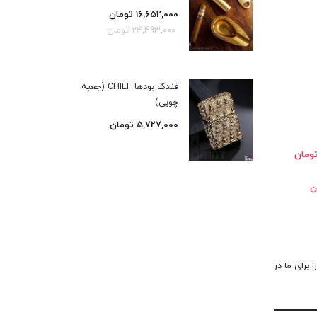
16,652,000
تومان
24,493,000
تومان
فندک بودها CHIEF (جعبه
چوبی)
5,727,000
تومان
 برای ما در