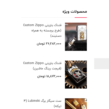
محصولات ویژه
فندک بنزینی Custom Zippo
(طرح برجسته به همراه
دستبند)
26,282,000
تومان
فندک بنزینی Custom Zippo
(فیجت رینگ ماشین)
18,872,000
تومان
ست سیگار برگ Lubinski (4
تیکه)