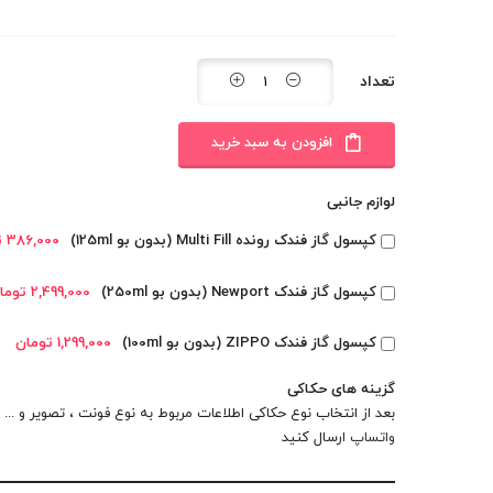
تعداد
افزودن به سبد خرید
لوازم جانبی
کپسول گاز فندک رونده Multi Fill (بدون بو 125ml)
386,000 تومان
کپسول گاز فندک Newport (بدون بو 250ml)
2,499,000 تومان
کپسول گاز فندک ZIPPO (بدون بو 100ml)
1,299,000 تومان
گزینه های حکاکی
بعد از انتخاب نوع حکاکی اطلاعات مربوط به نوع فونت ، تصویر و ... را
واتساپ
ارسال کنید