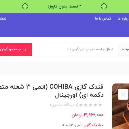
۴ قسط، بدون کارمزد
بدون ضامن، بدون سود
رباره ما
تماس با ما
شماره پ
خرید قسطی با ترب‌پی
یک دسته‌بندی انتخاب کنید
جستجو کردن
فندک گازی COHIBA (اتمی 3 
دکمه ای) اورجینال
(
0
دیدگاه مشتری)
3,966,000
تومان
فندک گازی
اتمی 3شعله