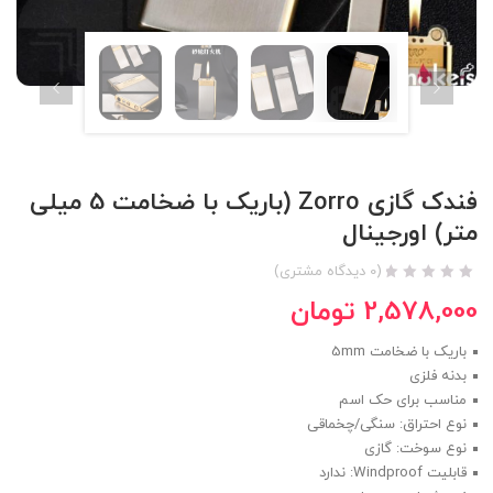
فندک گازی Zorro (باریک با ضخامت 5 میلی
متر) اورجینال
(
0
دیدگاه مشتری)
2,578,000
تومان
باریک با ضخامت 5mm
بدنه فلزی
مناسب برای حک اسم
نوع احتراق: سنگی/چخماقی
نوع سوخت: گازی
قابلیت Windproof: ندارد