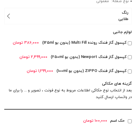
نوع شعله: معمولی
رنگ
طلایی
لوازم جانبی
کپسول گاز فندک رونده Multi Fill (بدون بو 125ml)
386,000 تومان
کپسول گاز فندک Newport (بدون بو 250ml)
2,499,000 تومان
کپسول گاز فندک ZIPPO (بدون بو 100ml)
1,299,000 تومان
گزینه های حکاکی
بعد از انتخاب نوع حکاکی اطلاعات مربوط به نوع فونت ، تصویر و ... را برای ما
در
واتساپ
ارسال کنید
حک اسم
100,000 تومان