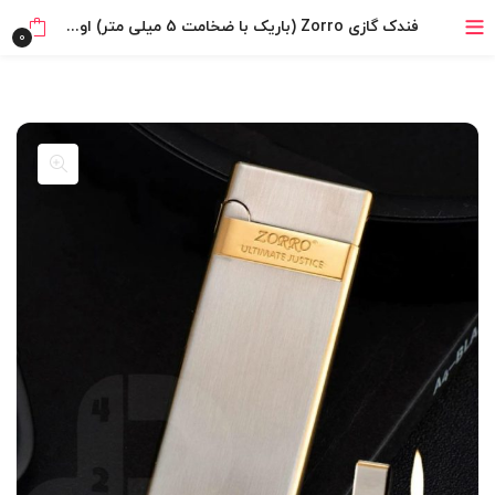
خرید قسطی با ترب‌پی
فندک گازی Zorro (باریک با ضخامت 5 میلی متر) اورجینال
0