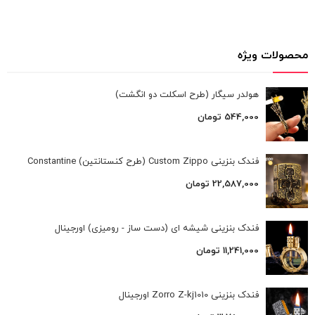
محصولات ویژه
هولدر سیگار (طرح اسکلت دو انگشت)
544,000
تومان
فندک بنزینی Custom Zippo (طرح کنستانتین) Constantine
22,587,000
تومان
فندک بنزینی شیشه ای (دست ساز - رومیزی) اورجینال
11,241,000
تومان
فندک بنزینی Zorro Z-kj1010 اورجینال