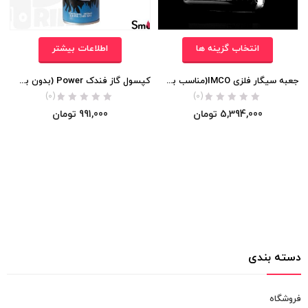
انتخاب گزینه ها
اطلاعات بیشتر
جعبه سیگار فلزی IMCO(مناسب برای سایز رگولار) اورجینال
کپسول گاز فندک Power (بدون بو 300ml)
(0)
(0)
5,394,000
تومان
991,000
تومان
دسته بندی
فروشگاه