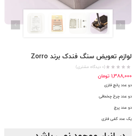
لوازم تعویض سنگ فندک برند Zorro
(
0
دیدگاه مشتری)
1,388,000
تومان
دو عدد پانچ فلزی
دو عدد چرخ چخماقی
دو عدد پرچ
یک عدد کفی فلزی