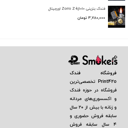
فندک بنزینی Zorro Z-kj1010 اورجینال
3,780,000
تومان
فروشگاه فندک
Print42o
تخصصی‌ترين
فروشگاه در حوزه فندک
و اكسسوری‌های مردانه
و زنانه با بيش از ٢٠ سال
سابقه فروش حضوری و
٤ سال سابقه فروش