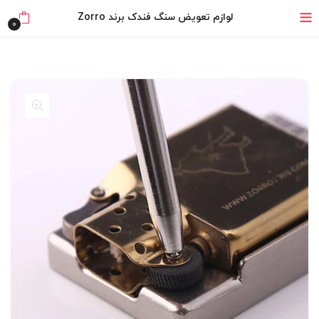
خرید قسطی با ترب‌پی
لوازم تعویض سنگ فندک برند Zorro
0