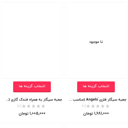
نا موجود
انتخاب گزینه ها
انتخاب گزینه ها
جعبه سیگار فلزی َAngelo (مناسب برای تمام سایز ها)
جعبه سیگار به همراه فندک گازی (مخصوص سیگار معمولی یا اسلیم کوتاه)
(0)
(0)
1,681,000
تومان
1,005,000
تومان