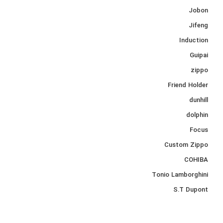
Jobon
Jifeng
Induction
Guipai
zippo
Friend Holder
dunhill
dolphin
Focus
Custom Zippo
COHIBA
Tonio Lamborghini
S.T Dupont