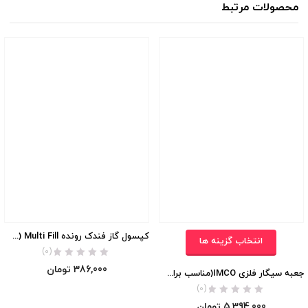
محصولات مرتبط
کپسول گاز فندک رونده Multi Fill (بدون بو 125ml)
انتخاب گزینه ها
(0)
386,000
تومان
جعبه سیگار فلزی IMCO(مناسب برای سایز رگولار) اورجینال
(0)
5,394,000
تومان