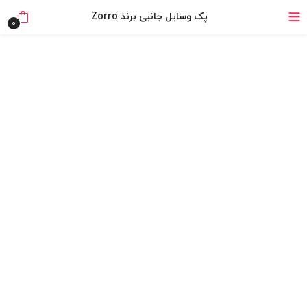
۴ قسط، بدون کارمزد
پک وسایل جانبی برند Zorro
0
بدون ضامن، بدون سود
خرید قسطی با ترب‌پی