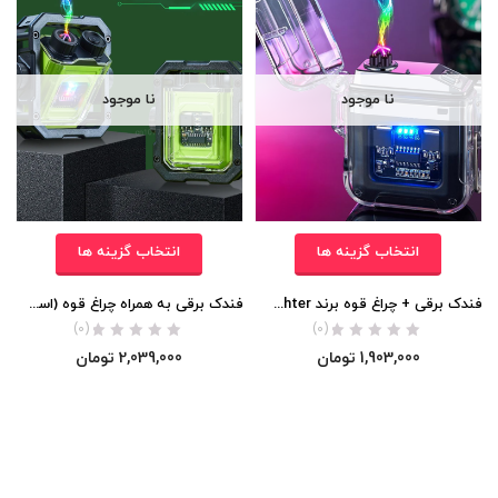
نا موجود
نا موجود
انتخاب گزینه ها
انتخاب گزینه ها
فندک برقی + چراغ قوه برند Lighter (محفظه شیشه ای) اورجینال
فندک برقی به همراه چراغ قوه (اسپینری برند ZHONG LONG) اورجینال
(0)
(0)
1,903,000
تومان
2,039,000
تومان