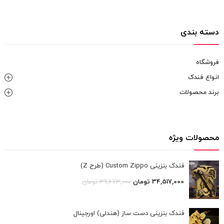
دسته بندی
فروشگاه
انواع فندک
برند محصولات
محصولات ویژه
فندک بنزینی Custom Zippo (طرح Z)
34,517,000
تومان
39,673,000
تومان
فندک بنزینی دست ساز (هندلی) اورجینال