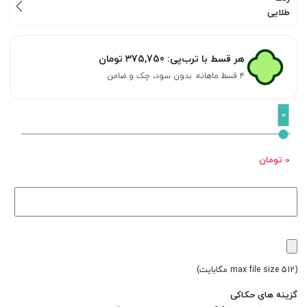
طلایی
هر قسط با ترب‌پی:
375,750
تومان
۴ قسط ماهانه. بدون سود، چک و ضامن.
0
0 تومان
(max file size 512 مگابایت)
گزینه های حکاکی