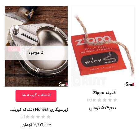
ویژه
نا موجود
فتیله Zippo
انتخاب گزینه ها
(0)
504,000
تومان
زیرسیگاری Honest (فندک کبریتی / تمام فلز)
(0)
3,971,000
تومان