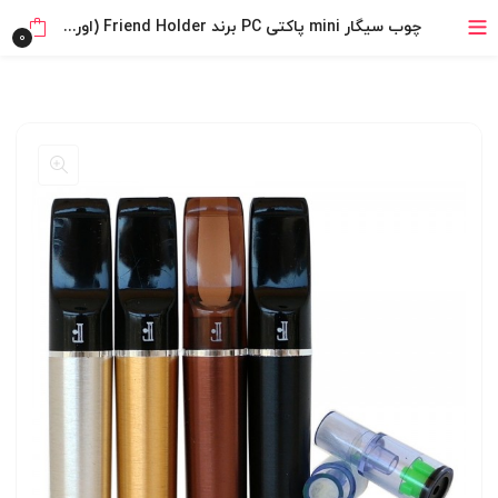
خرید قسطی با ترب‌پی
چوب سیگار mini پاکتی PC برند Friend Holder (اورجینال)
0