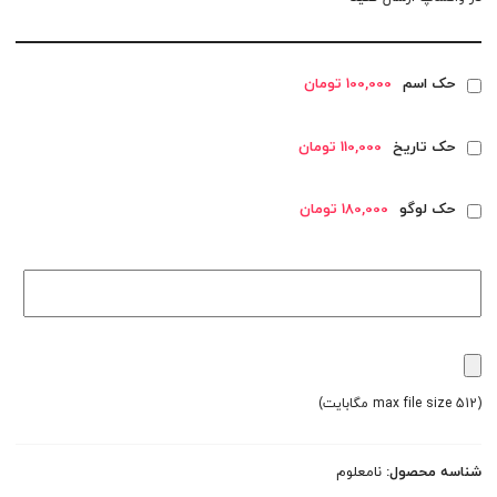
حک اسم
100,000 تومان
حک تاریخ
110,000 تومان
حک لوگو
180,000 تومان
(max file size 512 مگابایت)
شناسه محصول:
نامعلوم