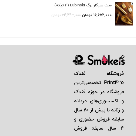
ست سیگار برگ Lubinski (4 تیکه)
16,652,000
تومان
24,493,000
تومان
فروشگاه فندک
Print42o
تخصصی‌ترين
فروشگاه در حوزه فندک
و اكسسوری‌های مردانه
و زنانه با بيش از ٢٠ سال
سابقه فروش حضوری و
٤ سال سابقه فروش