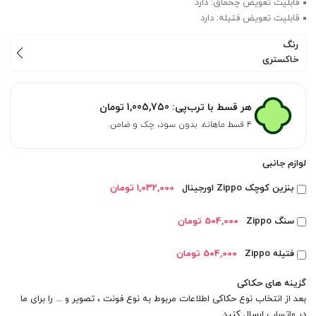
قابلیت تعویض چخماق: دارد
قابلیت تعویض فتیله: دارد
رنگ
خاکستری
هر قسط با ترب‌پی:
1,005,750
تومان
۴ قسط ماهانه. بدون سود، چک و ضامن.
لوازم جانبی
بنزین کوچک Zippo اورجینال
1,032,000 تومان
سنگ Zippo
504,000 تومان
فتیله Zippo
504,000 تومان
گزینه های حکاکی
بعد از انتخاب نوع حکاکی اطلاعات مربوط به نوع فونت ، تصویر و ... را برای ما
در
واتساپ
ارسال کنید