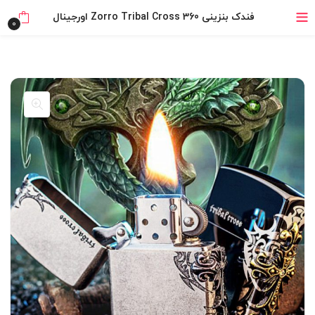
فندک بنزینی Zorro Tribal Cross 360 اورجینال
0
بدون ضامن، بدون سود
خرید قسطی با ترب‌پی