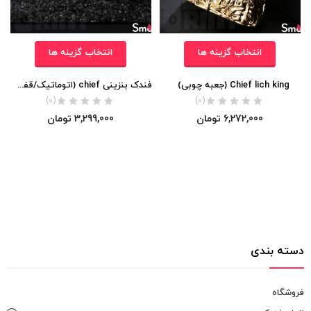
انتخاب گزینه ها
انتخاب گزینه ها
Chief lich king (جعبه چوبی)
فندک بنزینی chief (اتوماتیک/قفل دار) اورجینال
(0)
(0)
6,272,000
تومان
3,299,000
تومان
دسته بندی
فروشگاه