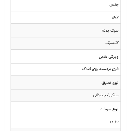
جنس
برنج
سبک بدنه
کلاسیک
ویژگی خاص
طرح برجسته روی فندک
نوع احتراق
سنگی / چخماقی
نوع سوخت
بنزین