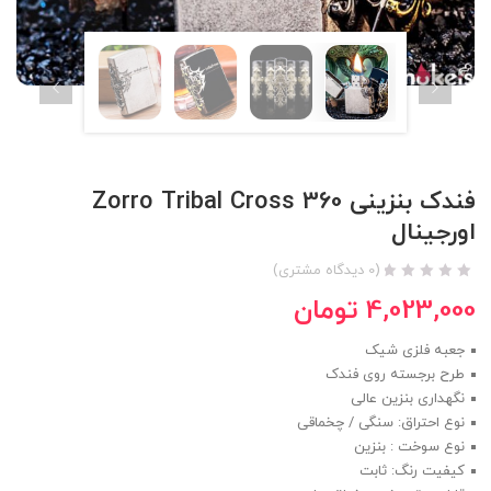
فندک بنزینی Zorro Tribal Cross 360
اورجینال
(
0
دیدگاه مشتری)
4,023,000
تومان
جعبه فلزی شیک
طرح برجسته روی فندک
نگهداری بنزین عالی
نوع احتراق: سنگی / چخماقی
نوع سوخت : بنزین
کیفیت رنگ: ثابت