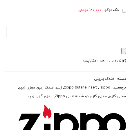
حک لوگو
180,000 تومان
(max file size 512 مگابایت)
دسته:
فندک بنزینی
برچسب:
zippo
,
zippo butane insert
,
زیپو
,
فندک زیپو
,
مغزی زیپو
,
مغزی گازی
,
مغزی گازی دو شعله اتمی Zippo
,
مغزی گازی زیپو