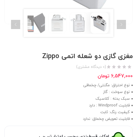
مغزی گازی دو شعله اتمی Zippo
(
0
دیدگاه مشتری)
6,547,000
تومان
نوع احتراق: مگنتی/ چخماقی
نوع سوخت : گاز
سبک بدنه : کلاسیک
قابلیت Windproof : دارد
کیفیت رنگ: ثابت
قابلیت تعویض چخماق: ندارد
امکان قسط‌بندی برحسب اعتبار ترب‌پی