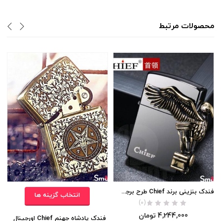
محصولات مرتبط
فندک بنزینی برند Chief طرح برجسته Harley Davidson اورجینال
انتخاب گزینه ها
(0)
4,244,000
تومان
فندک پادشاه جهنم Chief اورجینال