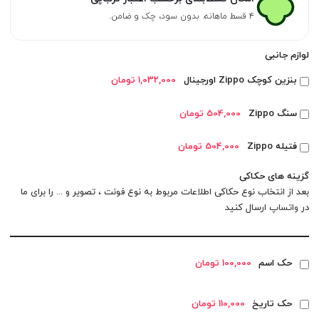
۴ قسط ماهانه. بدون سود، چک و ضامن.
لوازم جانبی
بنزین کوچک Zippo اورجینال
1,032,000 تومان
سنگ Zippo
504,000 تومان
فتیله Zippo
504,000 تومان
گزینه های حکاکی
بعد از انتخاب نوع حکاکی اطلاعات مربوط به نوع فونت ، تصویر و ... را برای ما
در
واتساپ
ارسال کنید
حک اسم
100,000 تومان
حک تاریخ
110,000 تومان