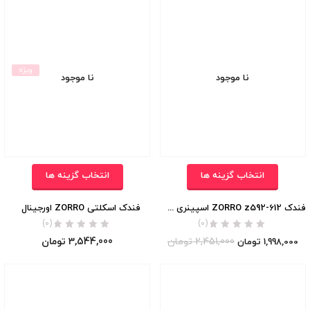
ویژه
نا موجود
نا موجود
انتخاب گزینه ها
انتخاب گزینه ها
فندک ZORRO z592-612 اسپینری اورجینال
فندک اسکلتی ZORRO اورجینال
(0)
(0)
2,451,000
تومان
3,544,000
تومان
1,998,000
تومان