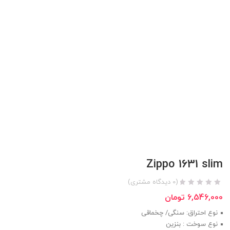
Zippo 1631 slim
(
0
دیدگاه مشتری)
6,546,000
تومان
نوع احتراق: سنگی/ چخماقی
نوع سوخت : بنزین