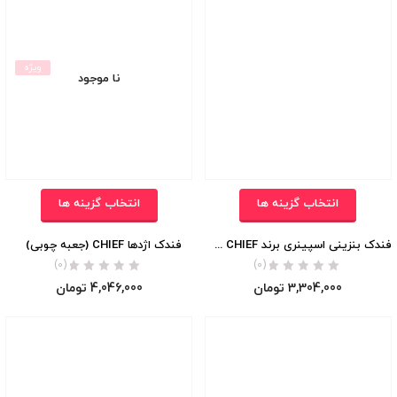
ویژه
نا موجود
انتخاب گزینه ها
انتخاب گزینه ها
فندک بنزینی اسپینری برند CHIEF اورجینال
فندک اژدها CHIEF (جعبه چوبی)
(0)
(0)
3,304,000
تومان
4,046,000
تومان