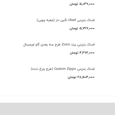
5,036,000
تومان
فندک بنزینی Chief نگین دار (جعبه چوبی)
5,727,000
تومان
فندک بنزینی برند Zorro طرح سه بعدی گاو اورجینال
4,362,000
تومان
فندک بنزینی Custom Zippo (طرح چرخ دنده)
28,504,000
تومان