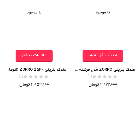
نا موجود
نا موجود
انتخاب گزینه ها
اطلاعات بیشتر
فندک بنزینی ZORRO مدل فرشته نگهبان اورجینال
فندک بنزینی ZORRO z540 (اتوماتیک) اورجینال
(0)
(0)
2,062,000
تومان
2,052,000
تومان