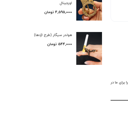
اورجینال
4,595,000
تومان
هولدر سیگار (طرح اژدها)
544,000
تومان
 برای ما در