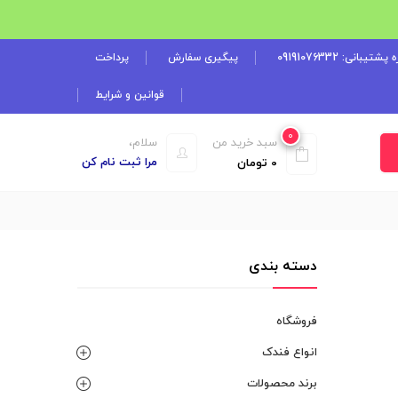
شتیبانی: 09191076332
پیگیری سفارش
پرداخت
قوانین و شرایط
0
سبد خرید من
سلام،
مرا ثبت نام کن
0
تومان
دسته بندی
فروشگاه
انواع فندک
برند محصولات