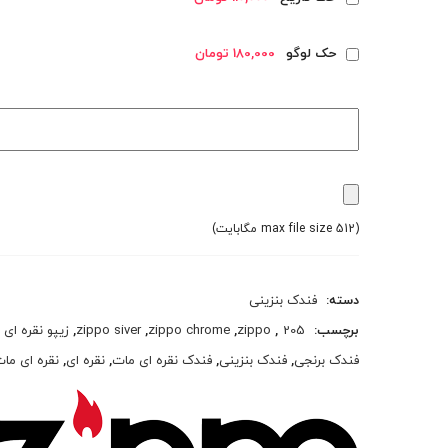
حک لوگو
180,000 تومان
(max file size 512 مگابایت)
دسته:
فندک بنزینی
برچسب:
205
,
zippo
,
zippo chrome
,
zippo siver
,
زیپو نقره ای
فندک برنجی
,
فندک بنزینی
,
فندک نقره ای مات
,
نقره ای
,
نقره ای ما