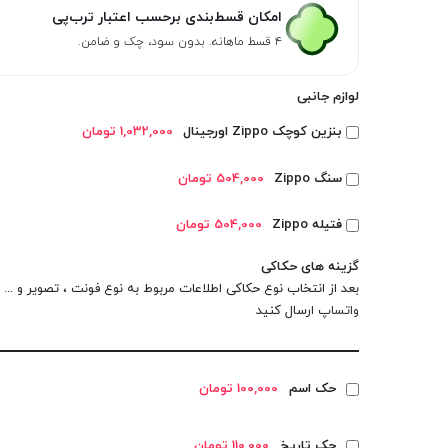
امکان قسط‌بندی برحسب اعتبار ترب‌پی
۴ قسط ماهانه. بدون سود، چک و ضامن.
لوازم جانبی
بنزین کوچک Zippo اورجینال
1,032,000 تومان
سنگ Zippo
504,000 تومان
فتیله Zippo
504,000 تومان
گزینه های حکاکی
بعد از انتخاب نوع حکاکی اطلاعات مربوط به نوع فونت ، تصویر و ... را
واتساپ
ارسال کنید
حک اسم
100,000 تومان
حک تاریخ
110,000 تومان