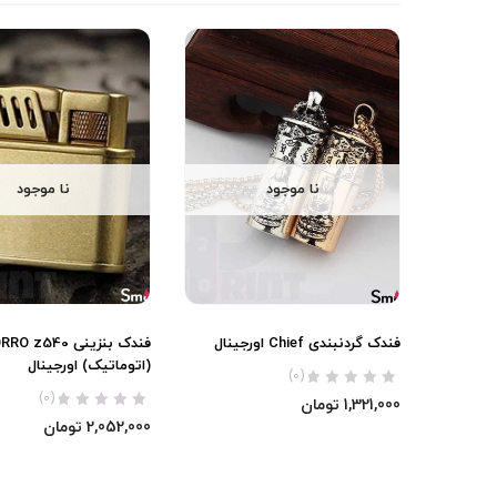
نا موجود
نا موجود
فندک گردنبندی Chief اورجینال
فندک بنزینی O z540
(اتوماتیک) اورجینال
(0)
(0)
1,321,000
تومان
2,052,000
تومان