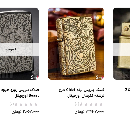
نا موجود
ZORR
فندک بنزینی برند Chief طرح
فرشته نگهبان اورجینال
Beast اورجینال
(0)
(0)
3,447,000
تومان
2,062,000
تومان