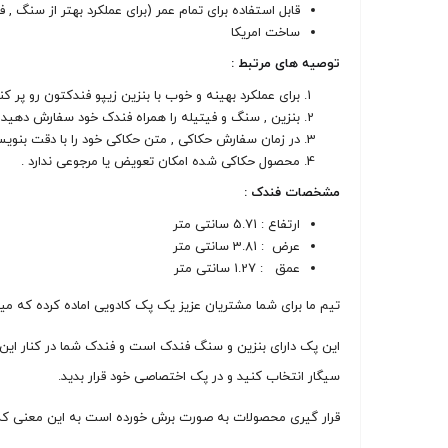
قابل استفاده برای تمام عمر (برای عملکرد بهتر از سنگ , 
ساخت امریکا
توصیه های مرتبط :
برای عملکرد بهینه و خوب با بنزین زیپو فندکتون رو پر کن
بنزین , سنگ و فیتیله را همراه فندک خود سفارش دهید (با این کار تا 7 ماه نیاز به تهییه مجدد 
در زمان سفارش حکاکی , متن حکاکی خود را با دقت بنویسی
محصول حکاکی شده امکان تعویض یا مرجوعی ندارد .
مشخصات فندک :
ارتفاع : 5.71 سانتی متر
عرض : 3.81 سانتی متر
عمق : 1.27 سانتی متر
تیم ما برای شما مشتریان عزیز یک پک کادویی اماده کرده که می
این پک دارای بنزین و سنگ فندک است و فندک شما در کنار این ب
سیگار انتخاب کنید و در پک اختصاصی خود قرار بدید.
قرار گیری محصولات به صورت برش خورده است به این معنی که اب