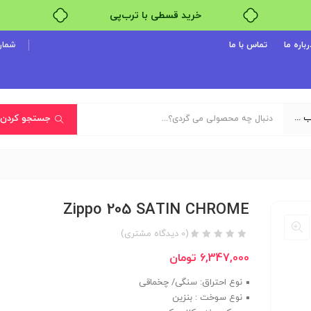
خرید قسطی با ترب‌پی
رباره ما
تماس با ما
شماره پ
یک دسته‌بندی انتخاب کنید
جستجو کردن
Zippo 205 SATIN CHROME
(
0
دیدگاه مشتری)
6,347,000
تومان
نوع احتراق: سنگی/ چخماقی
نوع سوخت : بنزین