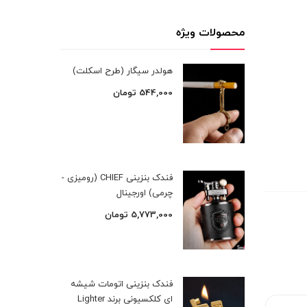
محصولات ویژه
هولدر سیگار (طرح اسکلت)
544,000
تومان
فندک بنزینی CHIEF (رومیزی -
چرمی) اورجینال
5,773,000
تومان
فندک بنزینی اتومات شیشه
ای کلکسیونی برند Lighter