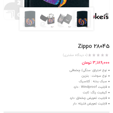
Zippo 28045
(
0
دیدگاه مشتری)
3,189,000
تومان
نوع احتراق: سنگی/ چخماقی
نوع سوخت : بنزین
سبک بدنه : کلاسیک
قابلیت Windproof : دارد
کیفیت رنگ: ثابت
قابلیت تعویض چخماق: دارد
قابلیت تعویض فتیله: دار