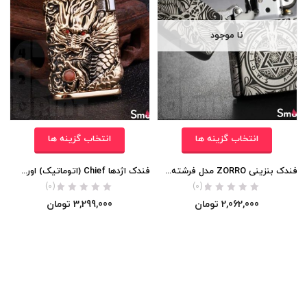
نا موجود
انتخاب گزینه ها
انتخاب گزینه ها
فندک بنزینی ZORRO مدل فرشته نگهبان اورجینال
فندک اژدها Chief (اتوماتیک) اورجینال
(0)
(0)
2,062,000
تومان
3,299,000
تومان