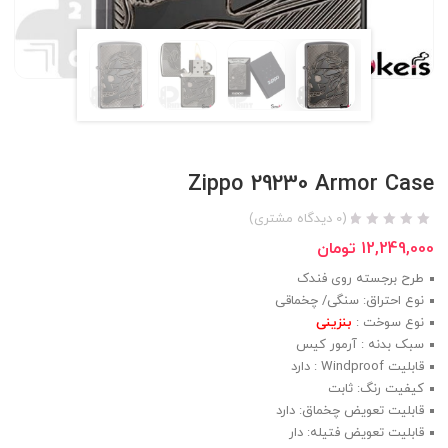
Zippo 29230 Armor Case
(
0
دیدگاه مشتری)
12,249,000
تومان
طرح برجسته روی فندک
نوع احتراق: سنگی/ چخماقی
نوع سوخت :
بنزینی
سبک بدنه : آرمور کیس
قابلیت Windproof : دارد
کیفیت رنگ: ثابت
قابلیت تعویض چخماق: دارد
قابلیت تعویض فتیله: دار