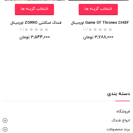
انتخاب گزینه ها
انتخاب گزینه ها
Game Of Thrones CHIEF اورجینال
فندک اسکلتی ZORRO اورجینال
(0)
(0)
3,788,000
تومان
3,544,000
تومان
دسته بندی
فروشگاه
انواع فندک
برند محصولات