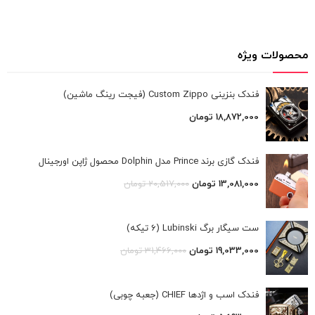
محصولات ویژه
فندک بنزینی Custom Zippo (فیجت رینگ ماشین)
18,872,000
تومان
فندک گازی برند Prince مدل Dolphin محصول ژاپن اورجینال
13,081,000
تومان
20,517,000
تومان
ست سیگار برگ Lubinski (6 تیکه)
19,033,000
تومان
31,466,000
تومان
فندک اسب و اژدها CHIEF (جعبه چوبی)