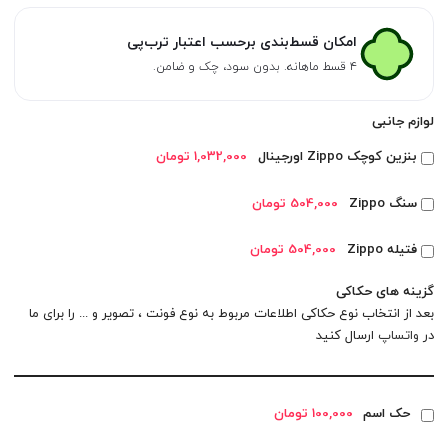
امکان قسط‌بندی برحسب اعتبار ترب‌پی
۴ قسط ماهانه. بدون سود، چک و ضامن.
لوازم جانبی
بنزین کوچک Zippo اورجینال
1,032,000 تومان
سنگ Zippo
504,000 تومان
فتیله Zippo
504,000 تومان
گزینه های حکاکی
بعد از انتخاب نوع حکاکی اطلاعات مربوط به نوع فونت ، تصویر و ... را برای ما
در
واتساپ
ارسال کنید
حک اسم
100,000 تومان