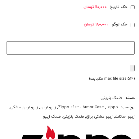
حک تاریخ
110,000 تومان
حک لوگو
180,000 تومان
(max file size 512 مگابایت)
دسته:
فندک بنزینی
برچسب:
zippo
,
Zippo 29230 Armor Case
,
زیپو ارمور
,
زیپو ارموز مشکی
,
زیپو اسکلت
,
زیپو مشکی براق
,
فندک بنزینی
,
فندک زیپو