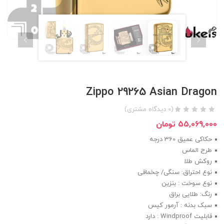
Zippo 29265 Asian Dragon
(
0
دیدگاه مشتری)
55,069,000
تومان
حکاکی عمیق 360 درجه
طرح الماس
روکش طلا
نوع احتراق: سنگی/ چخماقی
نوع سوخت : بنزین
رنگ: طلایی براق
سبک بدنه : آرمور کیس
قابلیت Windproof : دارد