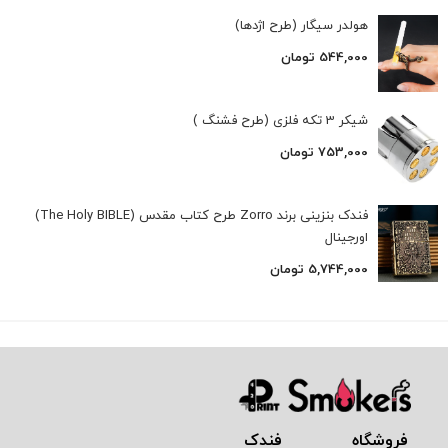
هولدر سیگار (طرح اژدها)
544,000
تومان
شیکر 3 تکه فلزی (طرح فشنگ )
753,000
تومان
فندک بنزینی برند Zorro طرح کتاب مقدس (The Holy BIBLE)
اورجینال
5,744,000
تومان
فروشگاه فندک