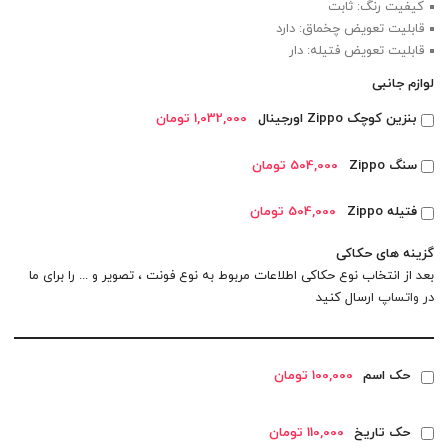
کیفیت رنگ: ثابت
قابلیت تعویض چخماق: دارد
قابلیت تعویض فتیله: دار
لوازم جانبی
بنزین کوچک Zippo اورجینال
1,032,000 تومان
سنگ Zippo
504,000 تومان
فتیله Zippo
504,000 تومان
گزینه های حکاکی
بعد از انتخاب نوع حکاکی اطلاعات مربوط به نوع فونت ، تصویر و ... را برای ما
در
واتساپ
ارسال کنید
حک اسم
100,000 تومان
حک تاریخ
110,000 تومان