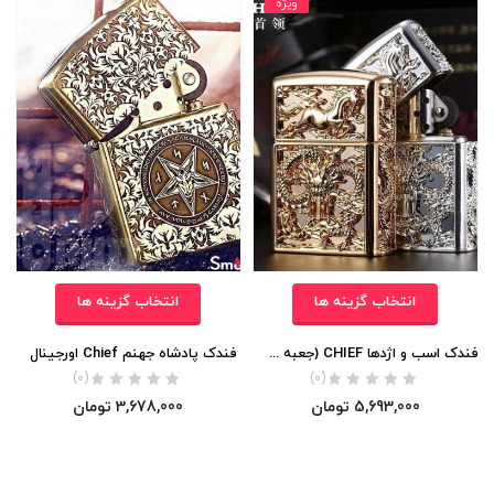
ویژه
انتخاب گزینه ها
انتخاب گزینه ها
فندک اسب و اژدها CHIEF (جعبه چوبی)
فندک پادشاه جهنم Chief اورجینال
(0)
(0)
5,693,000
تومان
3,678,000
تومان