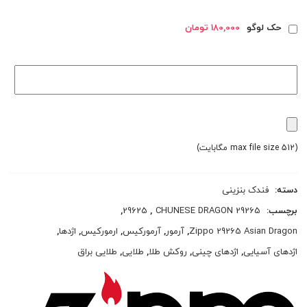
حک لوگو
180,000 تومان
(max file size 512 مگابایت)
دسته:
فندک بنزینی
برچسب:
29265 CHUNESE DRAGON
,
29625
,
Zippo 29265 Asian Dragon
,
آرمور
,
آرمورکیس
,
ارمورکیس
,
اژدها
,
اژدهای آسیایی
,
اژدهای چینی
,
روکش طلا
,
طلایی
,
طلایی براق