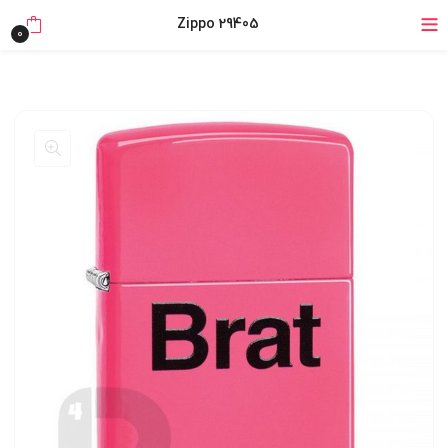
خرید قسطی با ترب‌پی
Zippo 29405
0