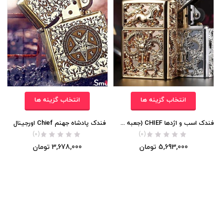
انتخاب گزینه ها
انتخاب گزینه ها
فندک اسب و اژدها CHIEF (جعبه چوبی)
فندک پادشاه جهنم Chief اورجینال
(0)
(0)
5,693,000
تومان
3,678,000
تومان