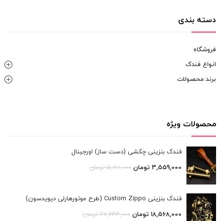
دسته بندی
فروشگاه
انواع فندک
برند محصولات
محصولات ویژه
فندک بنزینی چکشی (دست ساز) اورجینال
3,559,000
تومان
5,210,000
تومان
فندک بنزینی Custom Zippo (طرح موتورهارلی دیویدسون)
18,568,000
تومان
27,244,000
تومان