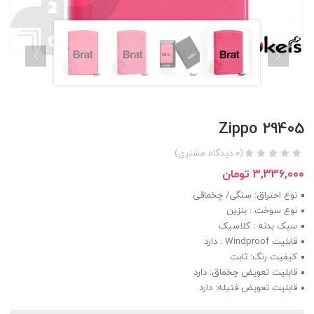
Zippo 29405
(
0
دیدگاه مشتری)
3,336,000
تومان
نوع احتراق: سنگی/ چخماقی
نوع سوخت : بنزین
سبک بدنه : کلاسیک
قابلیت Windproof : دارد
کیفیت رنگ: ثابت
قابلیت تعویض چخماق: دارد
قابلیت تعویض فتیله: دارد