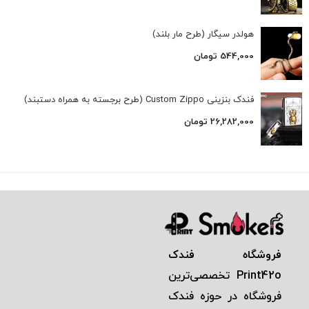
هولدر سیگار (طرح مار بلند)
544,000
تومان
فندک بنزینی Custom Zippo (طرح برجسته به همراه دستبند)
26,282,000
تومان
فروشگاه فندک
Print42o
تخصصی‌ترين
فروشگاه در حوزه فندک