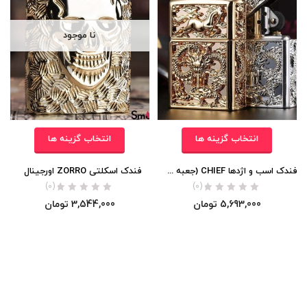
نا موجود
انتخاب گزینه ها
انتخاب گزینه ها
فندک اسب و اژدها CHIEF (جعبه چوبی)
فندک اسکلتی ZORRO اورجینال
(0)
(0)
5,693,000
تومان
3,544,000
تومان