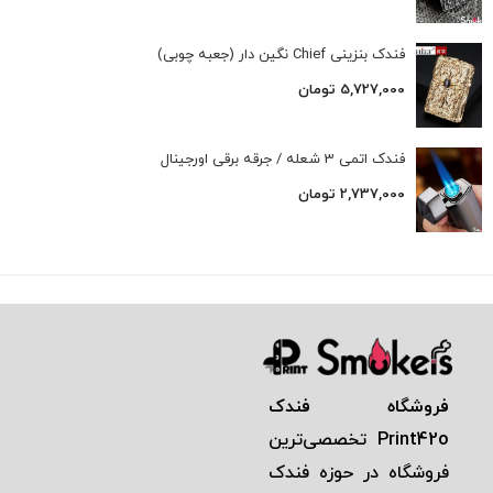
فندک بنزینی Chief نگین دار (جعبه چوبی)
5,727,000
تومان
فندک اتمی 3 شعله / جرقه برقی اورجینال
2,737,000
تومان
فروشگاه فندک
Print42o
تخصصی‌ترين
فروشگاه در حوزه فندک