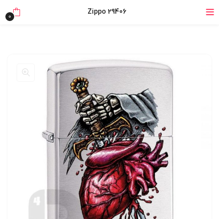
۴ قسط، بدون کارمزد
Zippo 29406
0
بدون ضامن، بدون سود
خرید قسطی با ترب‌پی