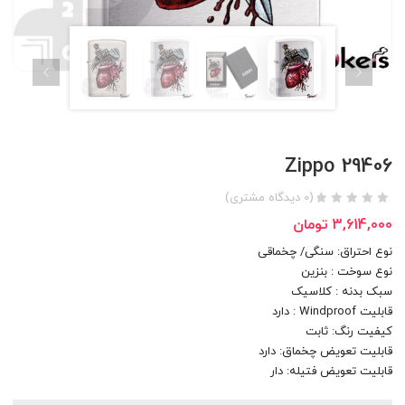
Zippo 29406
(
0
دیدگاه مشتری)
3,614,000
تومان
نوع احتراق: سنگی/ چخماقی
نوع سوخت : بنزین
سبک بدنه : کلاسیک
قابلیت Windproof : دارد
کیفیت رنگ: ثابت
قابلیت تعویض چخماق: دارد
قابلیت تعویض فتیله: دار