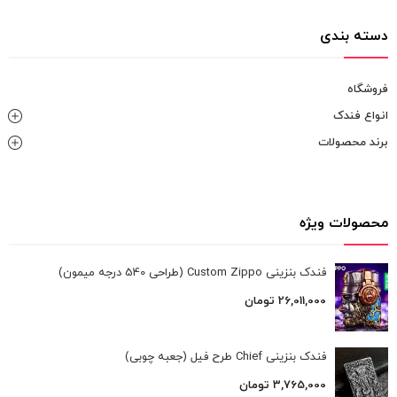
دسته بندی
فروشگاه
انواع فندک
برند محصولات
محصولات ویژه
فندک بنزینی Custom Zippo (طراحی 540 درجه میمون)
26,011,000
تومان
فندک بنزینی Chief طرح فیل (جعبه چوبی)
3,765,000
تومان