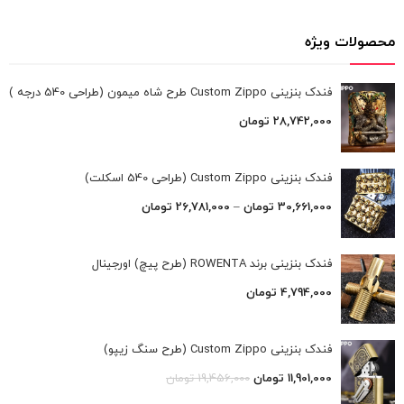
محصولات ویژه
فندک بنزینی Custom Zippo طرح شاه میمون (طراحی 540 درجه )
28,742,000
تومان
فندک بنزینی Custom Zippo (طراحی 540 اسکلت)
30,661,000
تومان
–
26,781,000
تومان
فندک بنزینی برند ROWENTA (طرح پیچ) اورجینال
4,794,000
تومان
فندک بنزینی Custom Zippo (طرح سنگ زیپو)
11,901,000
تومان
19,456,000
تومان