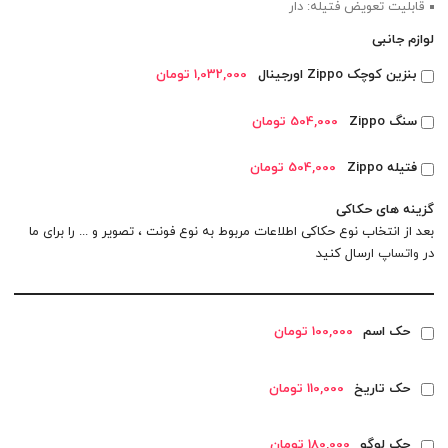
قابلیت تعویض فتیله: دار
لوازم جانبی
بنزین کوچک Zippo اورجینال
1,032,000 تومان
سنگ Zippo
504,000 تومان
فتیله Zippo
504,000 تومان
گزینه های حکاکی
بعد از انتخاب نوع حکاکی اطلاعات مربوط به نوع فونت ، تصویر و ... را برای ما
در
واتساپ
ارسال کنید
حک اسم
100,000 تومان
حک تاریخ
110,000 تومان
حک لوگو
180,000 تومان