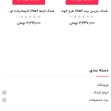
فندک بنزینی برند Chief طرح الهه یونان اورجینال
فندک اژدها Chief (اتوماتیک) اورجینال
(0)
(0)
3,447,000
تومان
3,299,000
تومان
دسته بندی
فروشگاه
انواع فندک
برند محصولات