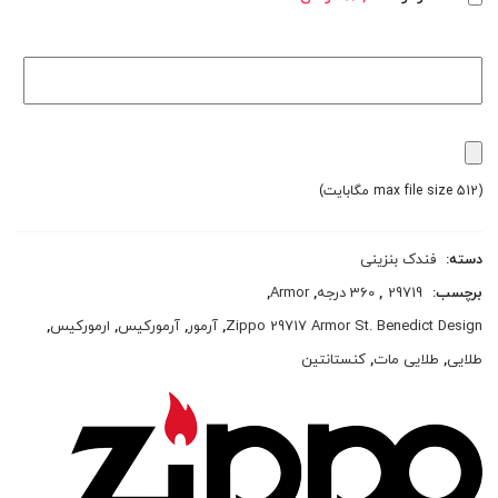
(max file size 512 مگابایت)
دسته:
فندک بنزینی
برچسب:
29719
,
360 درجه
,
Armor
,
Zippo 29717 Armor St. Benedict Design
,
آرمور
,
آرمورکیس
,
ارمورکیس
,
طلایی
,
طلایی مات
,
کنستانتین