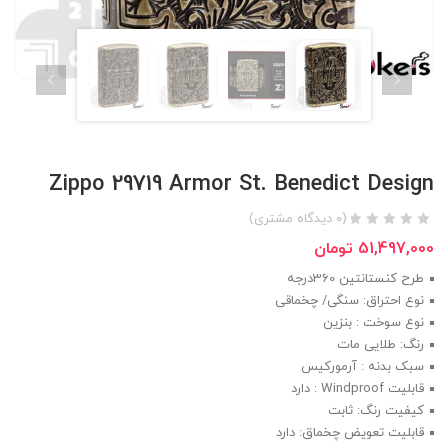
Zippo 29719 Armor St. Benedict Design
(
0
دیدگاه مشتری)
51,497,000
تومان
طرح کنستانتین 360درجه
نوع احتراق: سنگی/ چخماقی
نوع سوخت : بنزین
رنگ: طلایی مات
سبک بدنه : آرمورکیس
قابلیت Windproof : دارد
کیفیت رنگ: ثابت
قابلیت تعویض چخماق: دارد