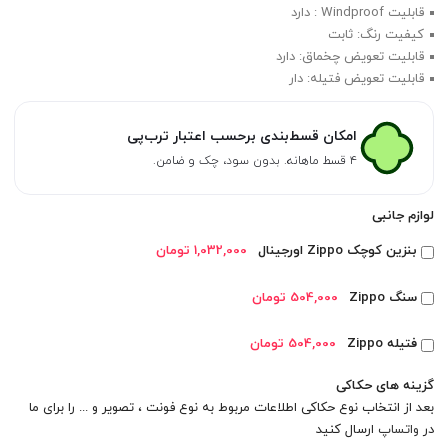
قابلیت Windproof : دارد
کیفیت رنگ: ثابت
قابلیت تعویض چخماق: دارد
قابلیت تعویض فتیله: دار
امکان قسط‌بندی برحسب اعتبار ترب‌پی
۴ قسط ماهانه. بدون سود، چک و ضامن.
لوازم جانبی
بنزین کوچک Zippo اورجینال
1,032,000 تومان
سنگ Zippo
504,000 تومان
فتیله Zippo
504,000 تومان
گزینه های حکاکی
بعد از انتخاب نوع حکاکی اطلاعات مربوط به نوع فونت ، تصویر و ... را برای ما
در
واتساپ
ارسال کنید