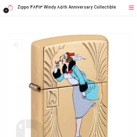
خرید قسطی با ترب‌پی
Zippo 48413 Windy 85th Anniversary Collectible
0