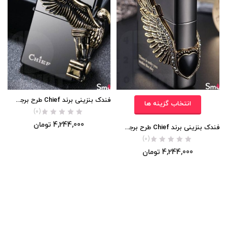
فندک بنزینی برند Chief طرح برجسته Harley Davidson اورجینال
انتخاب گزینه ها
(0)
4,244,000
تومان
فندک بنزینی برند Chief طرح برجسته Love Wings اورجینال
(0)
4,244,000
تومان