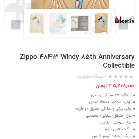
Zippo 48413 Windy 85th Anniversary
Collectible
(
0
دیدگاه مشتری)
35,708,000
تومان
سالگرد 85 سالگی ویندی
تولید محدود 12500 عددی
چاپ رنگی و حکاکی عمیق دو طرفه
نوع احتراق: سنگی/ چخماقی
نوع سوخت : بنزین
رنگ: طلایی براق
سبک بدنه : آرمور کیس