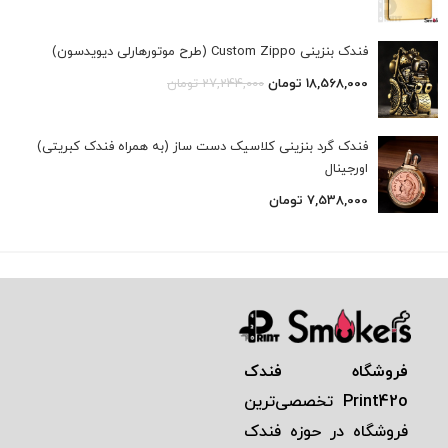
فندک بنزینی Custom Zippo (طرح موتورهارلی دیویدسون)
18,568,000
تومان
27,244,000
تومان
فندک گرد بنزینی کلاسیک دست ساز (به همراه فندک کبریتی)
اورجینال
7,538,000
تومان
فروشگاه فندک
Print42o
تخصصی‌ترين
فروشگاه در حوزه فندک