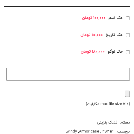
حک اسم
100,000 تومان
حک تاریخ
110,000 تومان
حک لوگو
180,000 تومان
(max file size 512 مگابایت)
دسته:
فندک بنزینی
برچسب:
48413
,
Armor case
,
windy
,