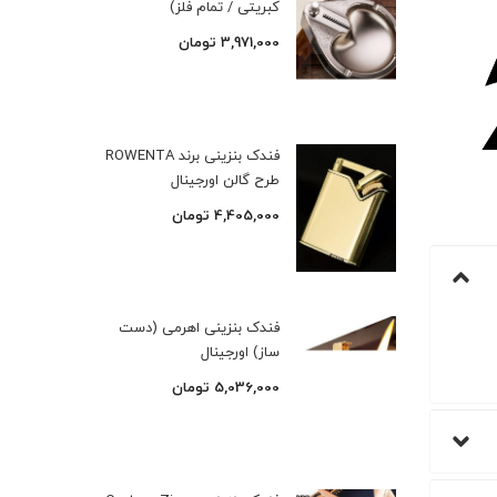
کبریتی / تمام فلز)
3,971,000
تومان
فندک بنزینی برند ROWENTA
طرح گالن اورجینال
4,405,000
تومان
فندک بنزینی اهرمی (دست
ساز) اورجینال
5,036,000
تومان