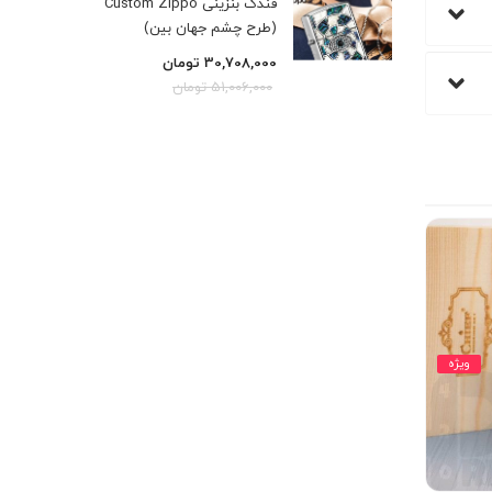
فندک بنزینی Custom Zippo
(طرح چشم جهان بین)
30,708,000
تومان
51,006,000
تومان
ویژه