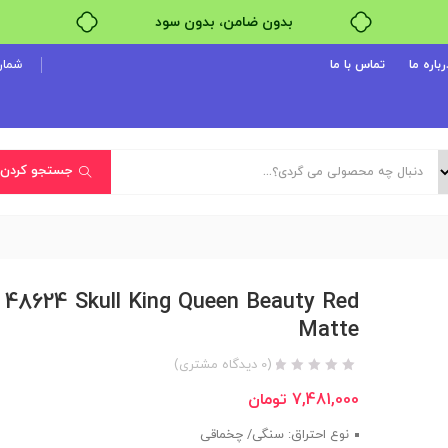
خرید قسطی با ترب‌پی
رباره ما
تماس با ما
شماره پ
جستجو کردن
 48624 Skull King Queen Beauty Red
Matte
(
0
دیدگاه مشتری)
7,481,000
تومان
نوع احتراق: سنگی/ چخماقی