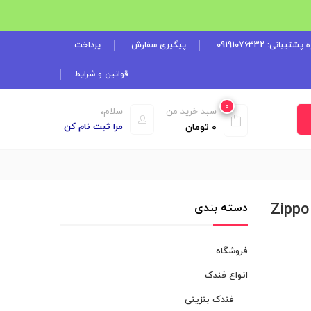
شتیبانی: 09191076332
پیگیری سفارش
پرداخت
قوانین و شرایط
0
سبد خرید من
سلام،
مرا ثبت نام کن
0
تومان
Zippo
دسته بندی
فروشگاه
انواع فندک
فندک بنزینی