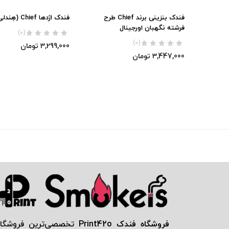
فندک بنزینی برند Chief طرح
فندک اژدها Chief (هِندلی) اورجینال
فرشته نگهبان اورجینال
(0)
(0)
3,299,000
تومان
3,447,000
تومان
فروشگاه فندک Print42o
تخصصی‌ترين فروشگاه