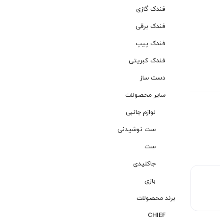
فندک گازی
فندک برقی
فندک پیپ
فندک کبریتی
دست ساز
سایر محصولات
لوازم جانبی
ست نوشیدنی
سِت
جاکلیدی
بازی
برند محصولات
CHIEF