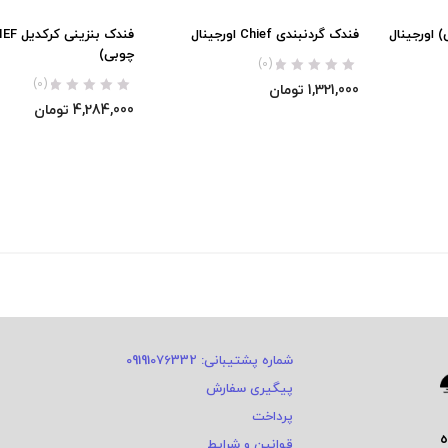
فندک گردنبندی Chief اورجینال
چوبی)
(0)
(0)
1,321,000
تومان
4,284,000
تومان
شماره پشتیبانی: 09191076332
پیگیری سفارش
پرداخت
قوانین و شرایط