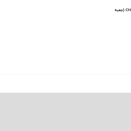
فندک بنزینی کرکدیل CHIEF (جعبه
0