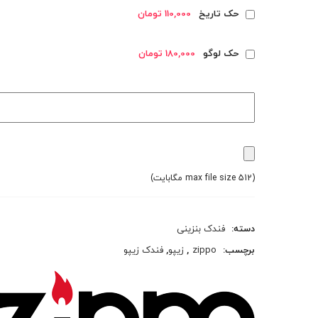
حک تاریخ
110,000 تومان
حک لوگو
180,000 تومان
(max file size 512 مگابایت)
دسته:
فندک بنزینی
برچسب:
zippo
,
زیپو
,
فندک زیپو