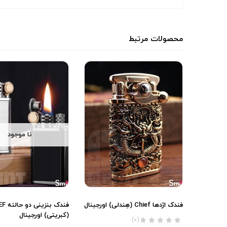
محصولات مرتبط
نا موجود
فندک اژدها Chief (هِندلی) اورجینال
فندک بنز
(کبریتی) اورجینال
(0)