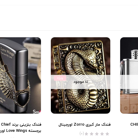
ویژه
نا موجود
ینی دو حالته CHIEF
فندک مار کبری Zorro اورجینال
فند
برجسته Love Wings اورجینال
(0)