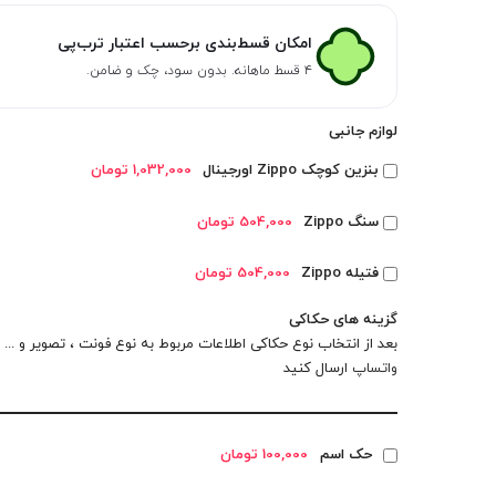
امکان قسط‌بندی برحسب اعتبار ترب‌پی
۴ قسط ماهانه. بدون سود، چک و ضامن.
لوازم جانبی
بنزین کوچک Zippo اورجینال
1,032,000 تومان
سنگ Zippo
504,000 تومان
فتیله Zippo
504,000 تومان
گزینه های حکاکی
بعد از انتخاب نوع حکاکی اطلاعات مربوط به نوع فونت ، تصویر و ... را
واتساپ
ارسال کنید
حک اسم
100,000 تومان