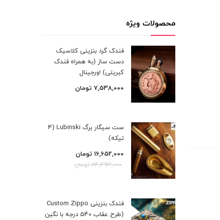
محصولات ویژه
فندک گرد بنزینی کلاسیک
دست ساز (به همراه فندک
کبریتی) اورجینال
7,538,000
تومان
ست سیگار برگ Lubinski (4
تیکه)
16,652,000
تومان
24,493,000
تومان
فندک بنزینی Custom Zippo
(طرح عقاب 540 درجه با نگین