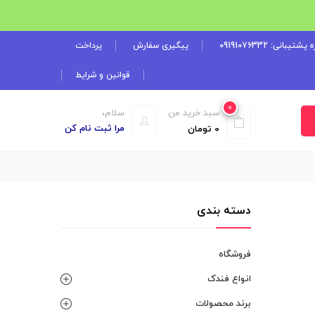
شتیبانی: 09191076332
پیگیری سفارش
پرداخت
قوانین و شرایط
0
سبد خرید من
سلام،
مرا ثبت نام کن
0
تومان
دسته بندی
فروشگاه
انواع فندک
برند محصولات