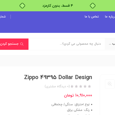
بدون ضامن، بدون سود
رباره ما
تماس با ما
شماره پ
خرید قسطی با ترب‌پی
یک دسته‌بندی انتخاب کنید
جستجو کردن
Zippo 49395 Dollar Design
(
0
دیدگاه مشتری)
10,910,000
تومان
نوع احتراق: سنگی/ چخماقی
رنگ: مشکی براق