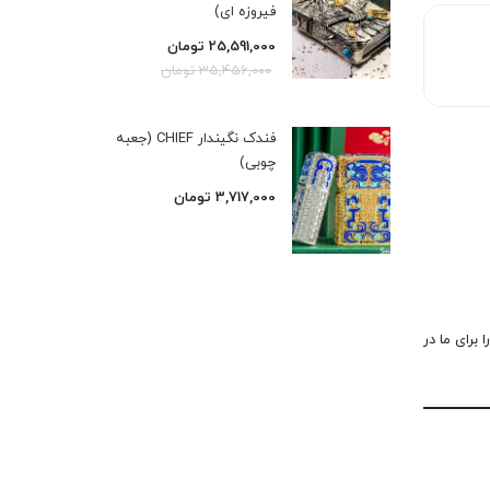
فیروزه ای)
25,591,000
تومان
35,456,000
تومان
فندک نگیندار CHIEF (جعبه
چوبی)
3,717,000
تومان
 برای ما در