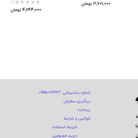
(0)
3,701,000
تومان
4,244,000
تومان
شماره پشتیبانی: 09191076332
پیگیری سفارش
پرداخت
قوانین و شرایط
ا
شرایط استفاده
ی و ٤ سال
حریم خصوصی