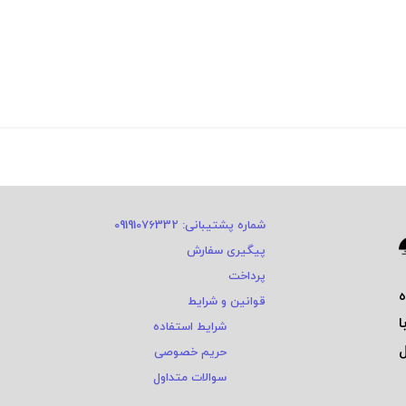
شماره پشتیبانی: 09191076332
پیگیری سفارش
پرداخت
قوانین و شرایط
ا
شرایط استفاده
ی و ٤ سال
حریم خصوصی
سوالات متداول