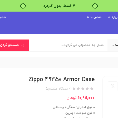
۴ قسط، بدون کارمزد
بدون ضامن، بدون سود
رباره ما
تماس با ما
شماره پ
خرید قسطی با ترب‌پی
یک دسته‌بندی انتخاب کنید
جستجو کردن
Zippo 49450 Armor Case
(
0
دیدگاه مشتری)
10,911,000
تومان
نوع احتراق: سنگی/ چخماقی
نوع سوخت : بنزین