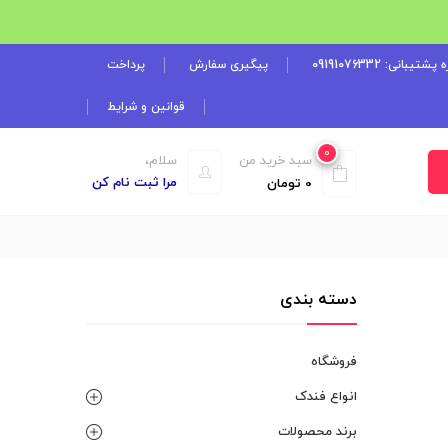
شتیبانی: 09191076332
پیگیری سفارش
پرداخت
قوانین و شرایط
0
سبد خرید من
سلام،
مرا ثبت نام کن
0
تومان
دسته بندی
فروشگاه
انواع فندک
برند محصولات