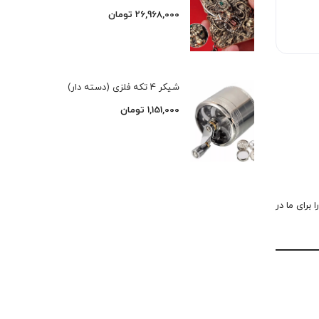
26,968,000
تومان
شیکر 4 تکه فلزی (دسته دار)
1,151,000
تومان
 برای ما در