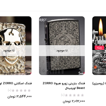
ویژه
نا موجود
نا موجود
ی CHIEF اژدها (رومیزی)
فندک بنزینی زورو هیولا ZORRO
فندک اسکلتی ZORRO اورجینال
Beast اورجینال
(0)
(0)
3,544,000
تومان
2,062,000
تومان