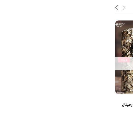
ویژه
نا موجود
نا موجود
فندک گردنبندی Chief اورجینال
فندک اژدها CHIEF (جعبه چوبی)
(0)
(0)
1,321,000
تومان
4,046,000
تومان