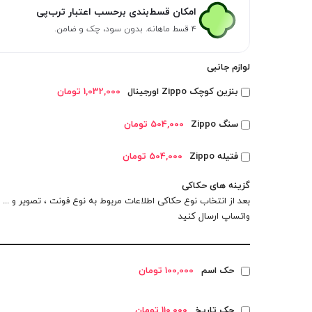
امکان قسط‌بندی برحسب اعتبار ترب‌پی
۴ قسط ماهانه. بدون سود، چک و ضامن.
لوازم جانبی
بنزین کوچک Zippo اورجینال
1,032,000 تومان
سنگ Zippo
504,000 تومان
فتیله Zippo
504,000 تومان
گزینه های حکاکی
بعد از انتخاب نوع حکاکی اطلاعات مربوط به نوع فونت ، تصویر و ... را
واتساپ
ارسال کنید
حک اسم
100,000 تومان
حک تاریخ
110,000 تومان