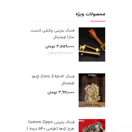
محصولات ویژه
فندک بنزینی چکشی (دست
ساز) اورجینال
3,559,000
تومان
5,210,000
تومان
فندک Zorro Z-kj1012 اژدها
اورجینال
3,971,000
تومان
فندک بنزینی Custom Zippo
طرح اژدها (طراحی 540 درجه )