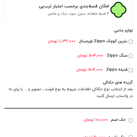
امکان قسط‌بندی برحسب اعتبار ترب‌پی
۴ قسط ماهانه. بدون سود، چک و ضامن.
لوازم جانبی
بنزین کوچک Zippo اورجینال
1,032,000 تومان
سنگ Zippo
504,000 تومان
فتیله Zippo
504,000 تومان
گزینه های حکاکی
بعد از انتخاب نوع حکاکی اطلاعات مربوط به نوع فونت ، تصویر و ... را برای ما
در
واتساپ
ارسال کنید
حک اسم
100,000 تومان