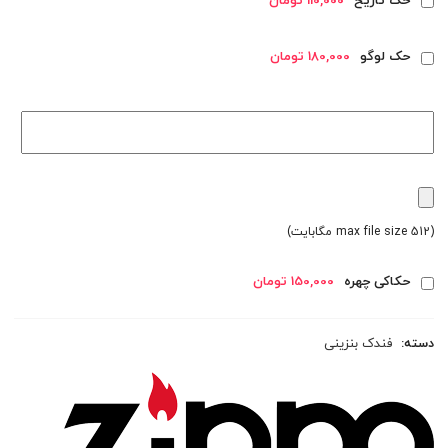
حک تاریخ
110,000 تومان
حک لوگو
180,000 تومان
(max file size 512 مگابایت)
حکاکی چهره
150,000 تومان
دسته:
فندک بنزینی