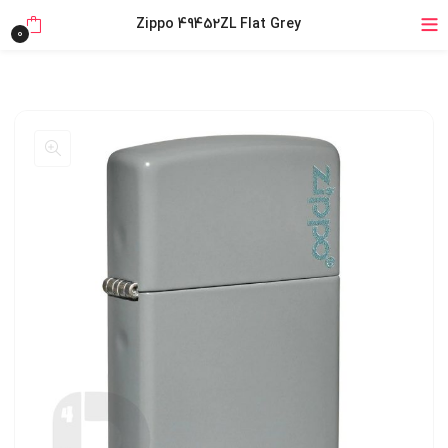
خرید قسطی با ترب‌پی
Zippo 49452ZL Flat Grey
0