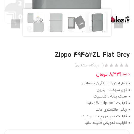
Zippo 49452ZL Flat Grey
(
0
دیدگاه مشتری)
8,331,000
تومان
نوع احتراق: سنگی/ چخماقی
نوع سوخت : بنزین
سبک بدنه : کلاسیک
قابلیت Windproof : دارد
رنگ: خاکستری مات
قابلیت تعویض چخماق: دارد
قابلیت تعویض فتیله: دارد