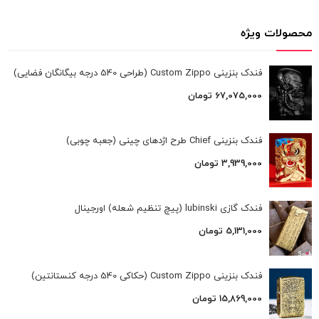
محصولات ویژه
فندک بنزینی Custom Zippo (طراحی 540 درجه بیگانگان فضایی)
67,075,000
تومان
فندک بنزینی Chief طرح اژدهای چینی (جعبه چوبی)
3,939,000
تومان
فندک گازی lubinski (پیچ تنظیم شعله) اورجینال
5,131,000
تومان
فندک بنزینی Custom Zippo (حکاکی 540 درجه کنستانتین)
15,869,000
تومان