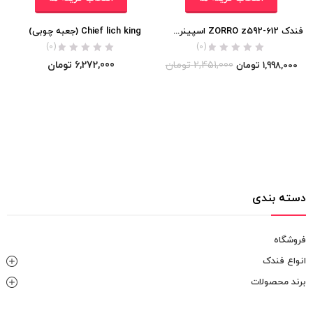
فندک ZORRO z592-612 اسپینری اورجینال
Chief lich king (جعبه چوبی)
(0)
(0)
2,451,000
تومان
6,272,000
تومان
1,998,000
تومان
دسته بندی
فروشگاه
انواع فندک
برند محصولات