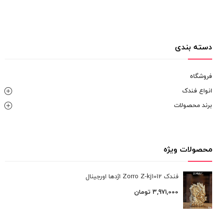
دسته بندی
فروشگاه
انواع فندک
برند محصولات
محصولات ویژه
فندک Zorro Z-kj1012 اژدها اورجینال
3,971,000
تومان