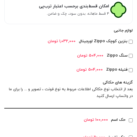
امکان قسط‌بندی برحسب اعتبار ترب‌پی
۴ قسط ماهانه. بدون سود، چک و ضامن.
لوازم جانبی
بنزین کوچک Zippo اورجینال
1,032,000 تومان
سنگ Zippo
504,000 تومان
فتیله Zippo
504,000 تومان
گزینه های حکاکی
بعد از انتخاب نوع حکاکی اطلاعات مربوط به نوع فونت ، تصویر و ... را برای ما
در
واتساپ
ارسال کنید
حک اسم
100,000 تومان