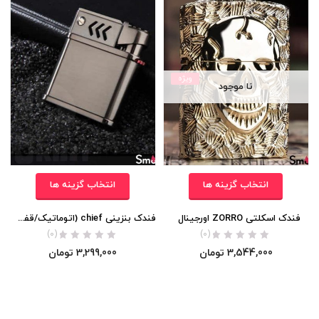
ویژه
نا موجود
انتخاب گزینه ها
انتخاب گزینه ها
فندک اسکلتی ZORRO اورجینال
فندک بنزینی chief (اتوماتیک/قفل دار) اورجینال
(0)
(0)
3,544,000
تومان
3,299,000
تومان