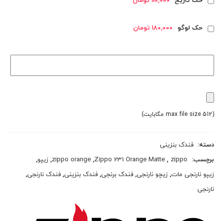
حک تاریخ
110,000 تومان
حک لوگو
180,000 تومان
(max file size 512 مگابایت)
دسته:
فندک بنزینی
برچسب:
zippo
,
Zippo 231 Orange Matte
,
zippo orange
,
زیپو
,
زیپو نارنجی مات
,
زیچو نارنجی
,
فندک برنجی
,
فندک بنزینی
,
فندک نارنجی
,
نارنجی