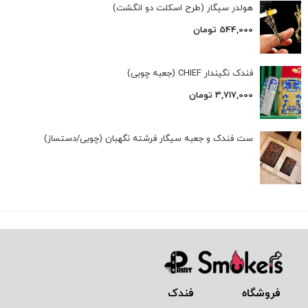
هولدر سیگار (طرح اسکلت دو انگشت)
544,000
تومان
فندک نگیندار CHIEF (جعبه چوبی)
3,717,000
تومان
ست فندک و جعبه سیگار فرشته نگهبان (چوبی/دستساز)
فروشگاه فندک