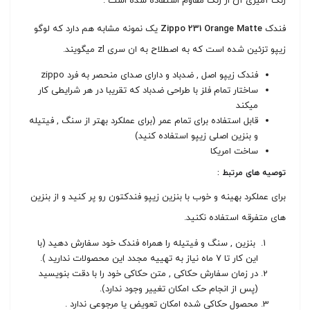
رنگ آمیزی آن از رنگ مقاوم استفاده شده است .
فندک
Zippo 231 Orange Matte
یک نمونه مشابه هم دارد که لوگو
زیپو تزئین شده است که به اصطلاح به ان سری zl میگویند.
فندک زیپو اصل , ضدباد و دارای صدای منحصر به فرد zippo
ساختار تمام فلز با طراحی ضدباد که تقریبا در هر شرایطی کار
میکند
قابل استفاده برای تمام عمر (برای عملکرد بهتر از سنگ , فیتیله
و بنزین اصلی زیپو استفاده کنید)
ساخت امریکا
توصیه های مرتبط :
برای عملکرد بهینه و خوب با بنزین زیپو فندکتون رو پر کنید و از بنزین
های متفرقه استفاده نکنید.
بنزین , سنگ و فیتیله را همراه فندک خود سفارش دهید (با
این کار تا 7 ماه نیاز به تهییه مجدد این محصولات ندارید ).
در زمان سفارش حکاکی , متن حکاکی خود را با دقت بنویسید
(پس از انجام حک امکان تغییر وجود ندارد).
محصول حکاکی شده امکان تعویض یا مرجوعی ندارد .